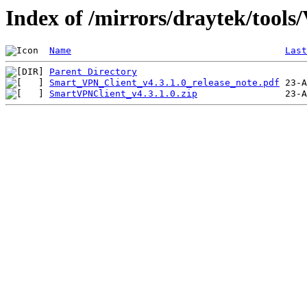
Index of /mirrors/draytek/tools
Name
Last
Parent Directory
Smart_VPN_Client_v4.3.1.0_release_note.pdf
SmartVPNClient_v4.3.1.0.zip