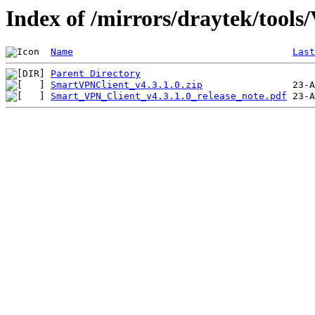
Index of /mirrors/draytek/tools
Name
Last
Parent Directory
SmartVPNClient_v4.3.1.0.zip
Smart_VPN_Client_v4.3.1.0_release_note.pdf